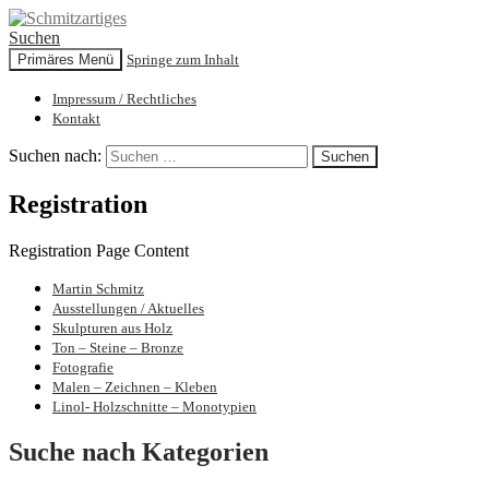
Suchen
Primäres Menü
Springe zum Inhalt
Schmitzartiges
Impressum / Rechtliches
Kontakt
Suchen nach:
Registration
Registration Page Content
Martin Schmitz
Bilder und Skulpturen von Martin Schmit
Ausstellungen / Aktuelles
Skulpturen aus Holz
Ton – Steine – Bronze
Fotografie
Malen – Zeichnen – Kleben
Linol- Holzschnitte – Monotypien
Suche nach Kategorien