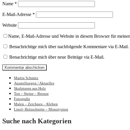
Name
*
E-Mail-Adresse
*
Website
Name, E-Mail-Adresse und Website in diesem Browser für meine
Benachrichtige mich über nachfolgende Kommentare via E-Mail.
Benachrichtige mich über neue Beiträge via E-Mail.
Martin Schmitz
Bilder und Skulpturen von Martin Schmit
Ausstellungen / Aktuelles
Skulpturen aus Holz
Ton – Steine – Bronze
Fotografie
Malen – Zeichnen – Kleben
Linol- Holzschnitte – Monotypien
Suche nach Kategorien