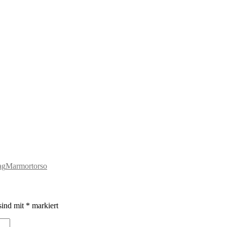
ag
Marmortorso
sind mit
*
markiert