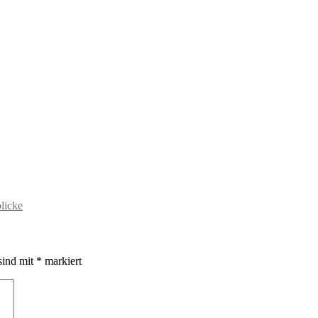
blicke
sind mit
*
markiert