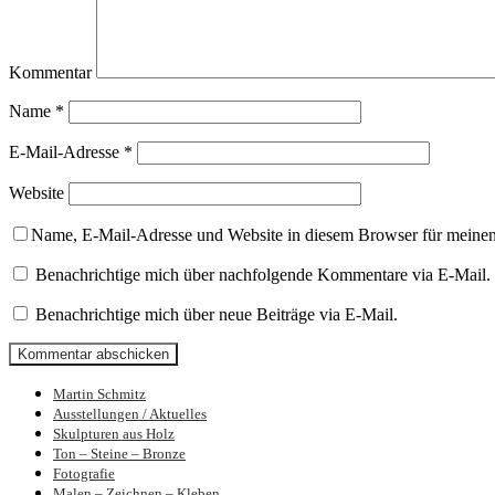
Kommentar
Name
*
E-Mail-Adresse
*
Website
Name, E-Mail-Adresse und Website in diesem Browser für meine
Benachrichtige mich über nachfolgende Kommentare via E-Mail.
Benachrichtige mich über neue Beiträge via E-Mail.
Martin Schmitz
Bilder und Skulpturen von Martin Schmit
Ausstellungen / Aktuelles
Skulpturen aus Holz
Ton – Steine – Bronze
Fotografie
Malen – Zeichnen – Kleben