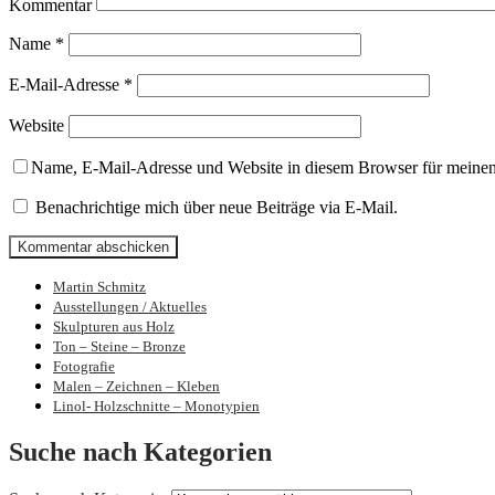
Kommentar
Name
*
E-Mail-Adresse
*
Website
Name, E-Mail-Adresse und Website in diesem Browser für meine
Benachrichtige mich über neue Beiträge via E-Mail.
Martin Schmitz
Bilder und Skulpturen von Martin Schmit
Ausstellungen / Aktuelles
Skulpturen aus Holz
Ton – Steine – Bronze
Fotografie
Malen – Zeichnen – Kleben
Linol- Holzschnitte – Monotypien
Suche nach Kategorien