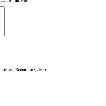
sind mit
*
markiert
n nächsten Kommentar speichern.