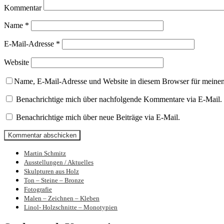
Kommentar
Name
*
E-Mail-Adresse
*
Website
Name, E-Mail-Adresse und Website in diesem Browser für meine
Benachrichtige mich über nachfolgende Kommentare via E-Mail.
Benachrichtige mich über neue Beiträge via E-Mail.
Martin Schmitz
Bilder und Skulpturen von Martin Schmit
Ausstellungen / Aktuelles
Skulpturen aus Holz
Ton – Steine – Bronze
Fotografie
Malen – Zeichnen – Kleben
Linol- Holzschnitte – Monotypien