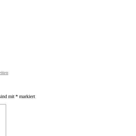
iten
sind mit
*
markiert