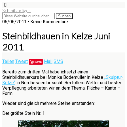
Schmitzartiges
06/06/2011 • Keine Kommentare
Steinbildhauen in Kelze Juni
2011
Teilen
Tweet
Mail
SMS
Save
Bereits zum dritten Mal habe ich jetzt einen
Steinbildhauerkurs bei Monika Bodemüller in Kelze
„Skulptur-
Kelze“
in Nordhessen besucht. Bei tollem Wetter und bester
Verpflegung arbeiteten wir an dem Thema: Fläche – Kante –
Form.
Wieder sind gleich mehrere Steine entstanden:
Der größte Stein Nr. 1