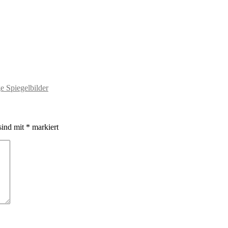
e Spiegelbilder
sind mit
*
markiert