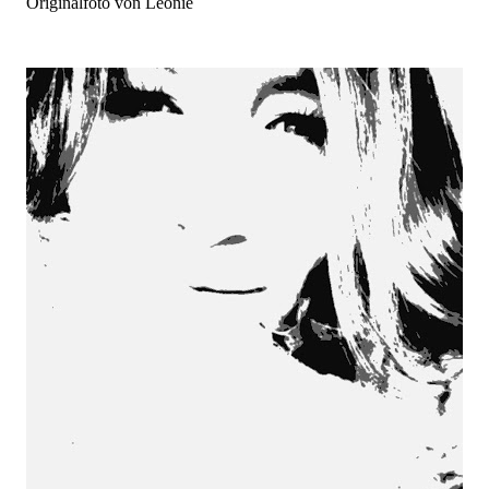
Origínalfoto von Leonie