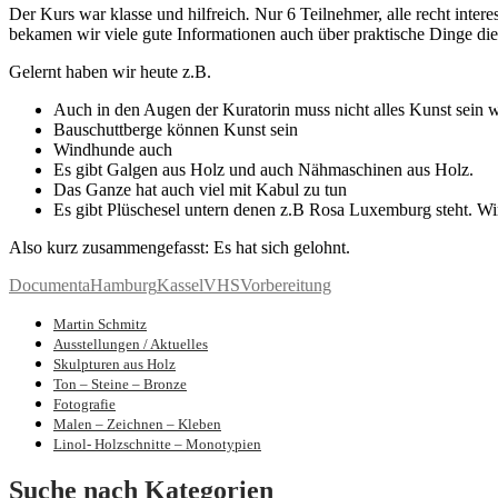
Der Kurs war klasse und hilfreich
.
Nur 6 Teilnehmer, alle recht inter
bekamen wir viele gute Informationen auch über praktische Dinge d
Gelernt haben wir heute z.B.
Auch in den Augen der Kuratorin muss nicht alles Kunst sein 
Bauschuttberge können Kunst sein
Windhunde auch
Es gibt Galgen aus Holz und auch Nähmaschinen aus Holz.
Das Ganze hat auch viel mit Kabul zu tun
Es gibt Plüschesel untern denen z.B Rosa Luxemburg steht. Wi
Also kurz zusammengefasst: Es hat sich gelohnt.
Documenta
Hamburg
Kassel
VHS
Vorbereitung
Martin Schmitz
Bilder und Skulpturen von Martin Schmit
Ausstellungen / Aktuelles
Skulpturen aus Holz
Ton – Steine – Bronze
Fotografie
Malen – Zeichnen – Kleben
Linol- Holzschnitte – Monotypien
Suche nach Kategorien